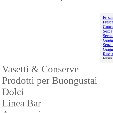
Pasta
Fresca
Fresca
Gnocc
Secca 
Secca
Gragn
Senza 
Gragn
Riso, 
Legumi 
Vasetti & Conserve
Prodotti per Buongustai
Dolci
Linea Bar