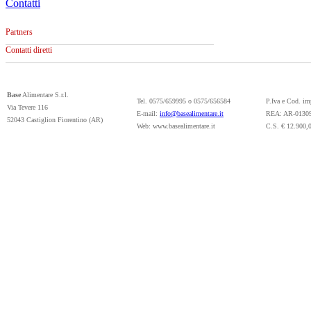
Contatti
Partners
Contatti diretti
Base
Alimentare S.r.l.
Tel. 0575/659995 o 0575/656584
P.Iva e Cod. i
Via Tevere 116
E-mail:
info@basealimentare.it
REA: AR-0130
52043 Castiglion Fiorentino (AR)
Web: www.basealimentare.it
C.S. € 12.900,0