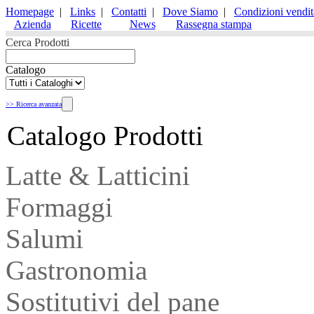
Homepage
|
Links
|
Contatti
|
Dove Siamo
|
Condizioni vendit
Azienda
Ricette
News
Rassegna stampa
Cerca Prodotti
Catalogo
>> Ricerca avanzata
Catalogo Prodotti
Latte & Latticini
Formaggi
Salumi
Gastronomia
Sostitutivi del pane