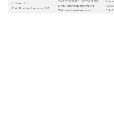
Tel. 0575/659995 o 0575/656584
P.Iva 
Via Tevere 116
E-mail:
info@basealimentare.it
REA: 
52043 Castiglion Fiorentino (AR)
Web: www.basealimentare.it
C.S. € 