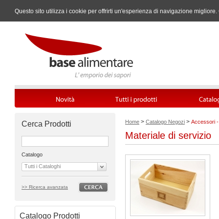
Questo sito utilizza i cookie per offrirti un'esperienza di navigazione miglio
>
>
Home
Catalogo Negozi
Accessori - 
Cerca Prodotti
Materiale di servizio
Catalogo
Tutti i Cataloghi
>> Ricerca avanzata
Catalogo Prodotti