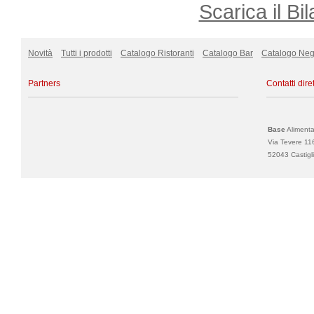
Scarica il Bil
Novità
Tutti i prodotti
Catalogo Ristoranti
Catalogo Bar
Catalogo Neg
Partners
Contatti diret
Base
Alimentar
Via Tevere 11
52043 Castigli