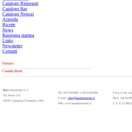
Catalogo Ristoranti
Catalogo Bar
Catalogo Negozi
Azienda
Ricette
News
Rassegna stampa
Links
Newsletter
Contatti
Partners
Contatti diretti
Base
Alimentare S.r.l.
Tel. 0575/659995 o 0575/656584
P.Iva e Cod. i
Via Tevere 116
E-mail:
info@basealimentare.it
REA: AR-0130
52043 Castiglion Fiorentino (AR)
Web: www.basealimentare.it
C.S. € 12.900,0