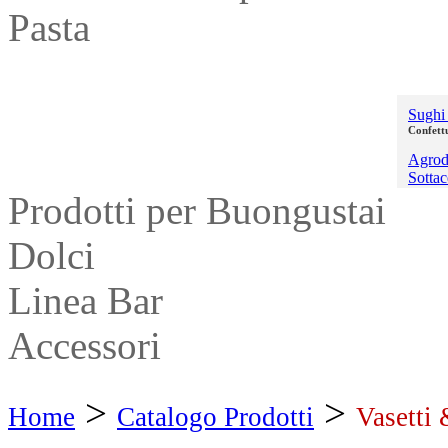
Pasta
Vasetti & Conserve
Sughi
Confett
Agrodo
Sottac
Prodotti per Buongustai
Dolci
Linea Bar
Accessori
>
>
Home
Catalogo Prodotti
Vasetti 