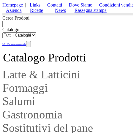
Homepage
|
Links
|
Contatti
|
Dove Siamo
|
Condizioni vendit
Azienda
Ricette
News
Rassegna stampa
Cerca Prodotti
Catalogo
>> Ricerca avanzata
Catalogo Prodotti
Latte & Latticini
Formaggi
Salumi
Gastronomia
Sostitutivi del pane