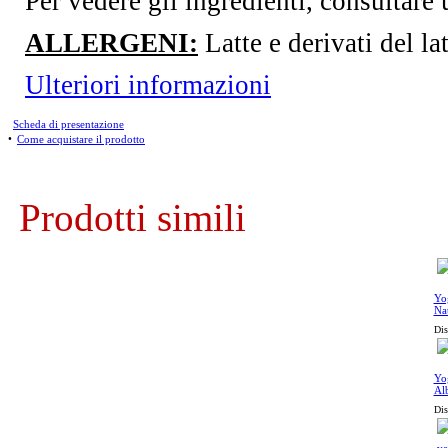
Per vedere gli ingredienti, consultare 
ALLERGENI:
Latte e derivati del lat
Ulteriori informazioni
Scheda di presentazione
•
Come acquistare il prodotto
Prodotti simili
Yog
Nat
Dis
Yog
Alb
Dis