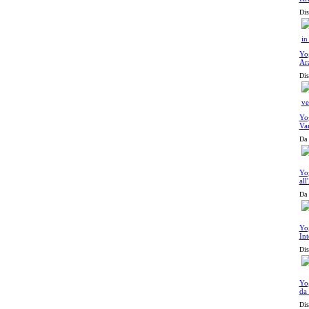
Dis
Yog
Ar
vet
Dis
Yog
Van
Da 
Yog
all
Da 
Yo
Int
Dis
Yog
da
Dis