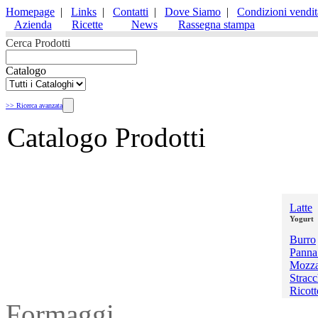
Homepage
|
Links
|
Contatti
|
Dove Siamo
|
Condizioni vendit
Azienda
Ricette
News
Rassegna stampa
Cerca Prodotti
Catalogo
>> Ricerca avanzata
Catalogo Prodotti
Latte & Latticini
Latte
Yogurt
Burro
Panna
Mozza
Strac
Ricott
Formaggi