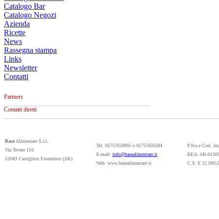
Catalogo Bar
Catalogo Negozi
Azienda
Ricette
News
Rassegna stampa
Links
Newsletter
Contatti
Partners
Contatti diretti
Base
Alimentare S.r.l.
Tel. 0575/659995 o 0575/656584
P.Iva e Cod. i
Via Tevere 116
E-mail:
info@basealimentare.it
REA: AR-0130
52043 Castiglion Fiorentino (AR)
Web: www.basealimentare.it
C.S. € 12.900,0