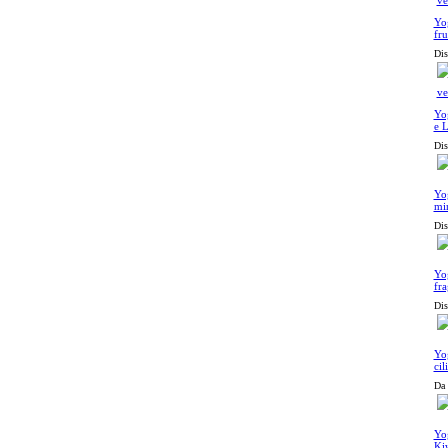
Yog
fru
Dis
Yog
e 
Dis
Yog
mir
Dis
Yog
fra
Dis
Yog
cil
Da 
Yog
Kiw