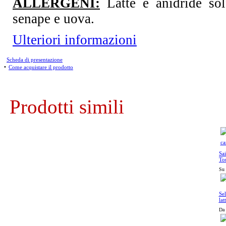
ALLERGENI:
Latte e anidride solf
senape e uova.
Ulteriori informazioni
Scheda di presentazione
•
Come acquistare il prodotto
Prodotti simili
Sa
To
ca
Su 
Sel
lat
Da 