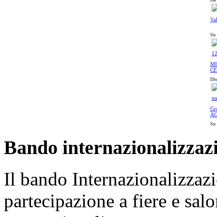
Va
Su 
MI
CE
30
Dis
Cr
AO
Su 
Bando internazionalizzaz
Il bando Internazionalizzazi
partecipazione a fiere e sal