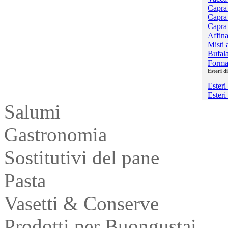
Capra
Capra
Capra 
Affina
Misti a
Bufal
Forma
Esteri d
Esteri
Esteri
Salumi
Gastronomia
Sostitutivi del pane
Pasta
Vasetti & Conserve
Prodotti per Buongustai