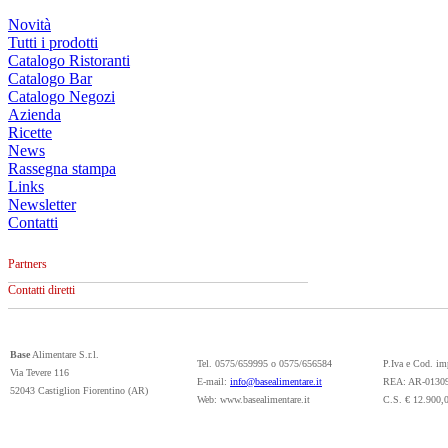
Novità
Tutti i prodotti
Catalogo Ristoranti
Catalogo Bar
Catalogo Negozi
Azienda
Ricette
News
Rassegna stampa
Links
Newsletter
Contatti
Partners
Contatti diretti
Base
Alimentare S.r.l.
Tel. 0575/659995 o 0575/656584
P.Iva e Cod. i
Via Tevere 116
E-mail:
info@basealimentare.it
REA: AR-0130
52043 Castiglion Fiorentino (AR)
Web: www.basealimentare.it
C.S. € 12.900,0