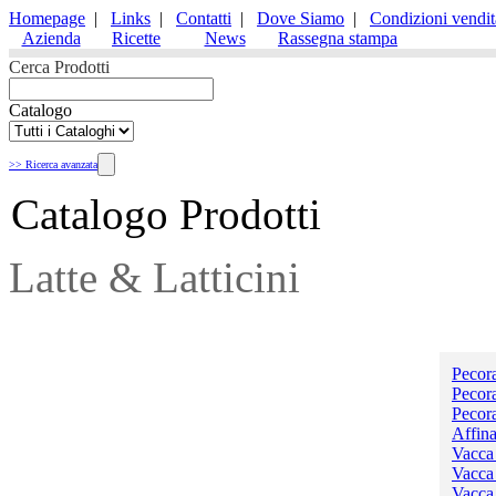
Homepage
|
Links
|
Contatti
|
Dove Siamo
|
Condizioni vendit
Azienda
Ricette
News
Rassegna stampa
Cerca Prodotti
Catalogo
>> Ricerca avanzata
Catalogo Prodotti
Latte & Latticini
Formaggi
Pecora
Pecor
Pecora
Affina
Vacca
Vacca
Vacca 