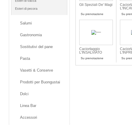
Esteri di vacca
Gli Speziali De' Magi
Caciort
L'INC
Esteri di pecora
Su prenotazione
Su pren
Salumi
Gastronomia
Sostitutivi del pane
Caciortaggio
Caciort
L'INSALVIATO
L'INP
Pasta
Su prenotazione
Su pren
Vasetti & Conserve
Prodotti per Buongustai
Dolci
Linea Bar
Accessori