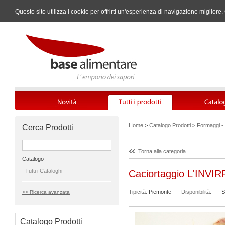
Questo sito utilizza i cookie per offrirti un'esperienza di navigazione miglio
Home
>
Catalogo Prodotti
>
Formaggi - 
Cerca Prodotti
Torna alla categoria
Catalogo
Tutti i Cataloghi
Caciortaggio L'INVI
Tipicità:
Piemonte
Disponibilità:
S
>> Ricerca avanzata
Catalogo Prodotti