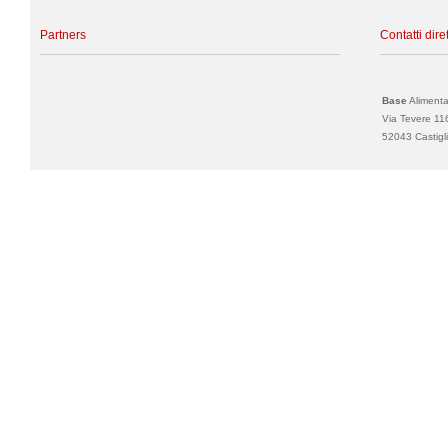
Partners
Contatti diret
Base
Alimentar
Via Tevere 11
52043 Castigli