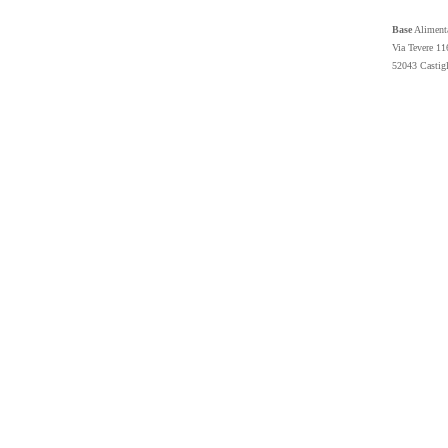
Base
Alimenta
Via Tevere 11
52043 Castig