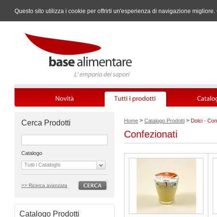
Questo sito utilizza i cookie per offrirti un'esperienza di navigazione miglio
>
>
Home
Catalogo Prodotti
Dolci - Con
Cerca Prodotti
Confezionati
Catalogo
Tutti i Cataloghi
>> Ricerca avanzata
Catalogo Prodotti