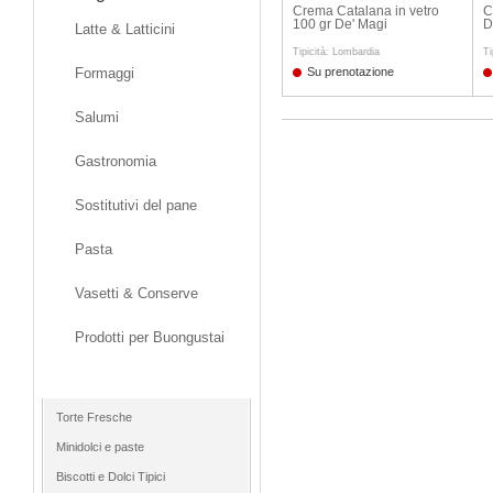
Crema Catalana in vetro
C
100 gr De' Magi
D
Latte & Latticini
Tipicità: Lombardia
Ti
Formaggi
Su prenotazione
Salumi
Gastronomia
Sostitutivi del pane
Pasta
Vasetti & Conserve
Prodotti per Buongustai
Dolci
Torte Fresche
Minidolci e paste
Biscotti e Dolci Tipici