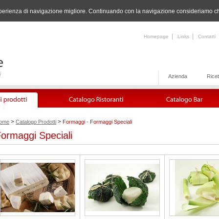
n'esperienza di navigazione migliore. Continuando con la navigazione consideriamo che
|
|
Homepage
Links
Contatti
Azienda
Ricet
>
>
ome
Catalogo Prodotti
Formaggi - Formaggi Speciali
ormaggi Speciali