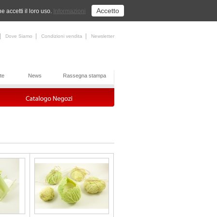
Accetto
 accetti il loro uso.
Informazioni
|
|
|
Dove Siamo
Condizioni vendita
Newsletter
te
News
Rassegna stampa