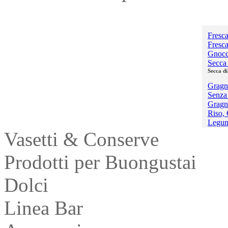
Pasta
Fresca
Fresca
Gnocc
Secca 
Secca di
Gragn
Senza 
Gragn
Riso, 
Legum
Vasetti & Conserve
Prodotti per Buongustai
Dolci
Linea Bar