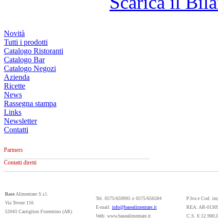
Scarica il Bila
Novità
Tutti i prodotti
Catalogo Ristoranti
Catalogo Bar
Catalogo Negozi
Azienda
Ricette
News
Rassegna stampa
Links
Newsletter
Contatti
Partners
Contatti diretti
Base
Alimentare S.r.l.
Tel. 0575/659995 o 0575/656584
P.Iva e Cod. i
Via Tevere 116
E-mail:
info@basealimentare.it
REA: AR-0130
52043 Castiglion Fiorentino (AR)
Web: www.basealimentare.it
C.S. € 12.900,0