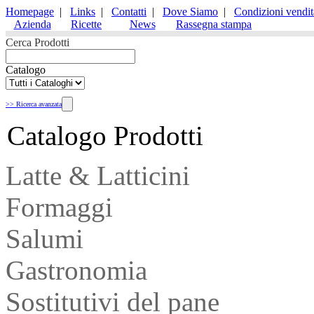
Homepage
|
Links
|
Contatti
|
Dove Siamo
|
Condizioni vendit
Azienda
Ricette
News
Rassegna stampa
Cerca Prodotti
Catalogo
>> Ricerca avanzata
Catalogo Prodotti
Latte & Latticini
Formaggi
Salumi
Gastronomia
Sostitutivi del pane