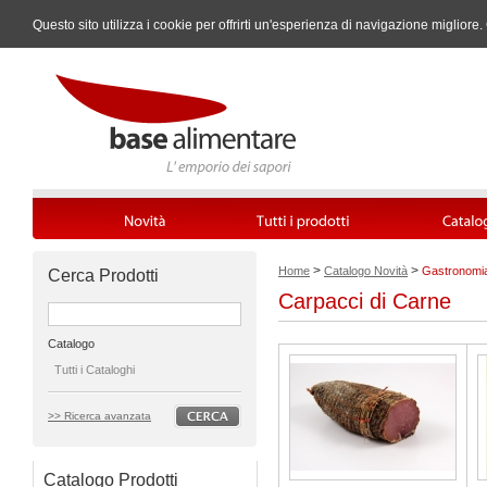
Questo sito utilizza i cookie per offrirti un'esperienza di navigazione miglio
>
>
Home
Catalogo Novità
Gastronomia
Cerca Prodotti
Carpacci di Carne
Catalogo
Tutti i Cataloghi
>> Ricerca avanzata
Catalogo Prodotti