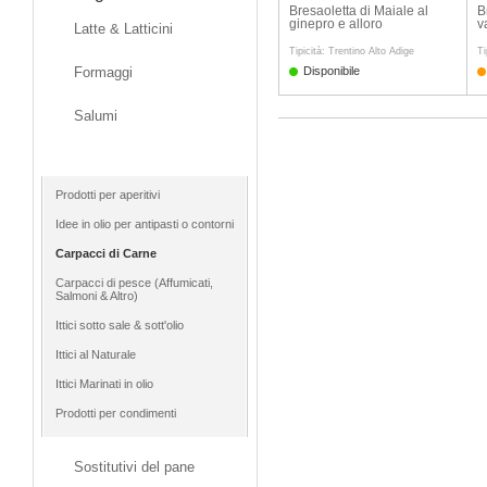
Bresaoletta di Maiale al
B
ginepro e alloro
v
Latte & Latticini
Tipicità: Trentino Alto Adige
Ti
Formaggi
Disponibile
Salumi
Gastronomia
Prodotti per aperitivi
Idee in olio per antipasti o contorni
Carpacci di Carne
Carpacci di pesce (Affumicati,
Salmoni & Altro)
Ittici sotto sale & sott'olio
Ittici al Naturale
Ittici Marinati in olio
Prodotti per condimenti
Sostitutivi del pane