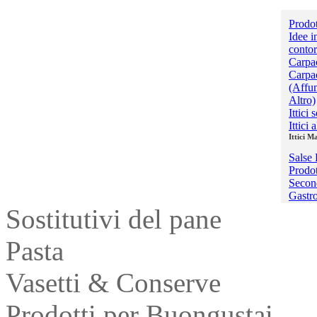
Prodot
Idee i
contor
Carpa
Carpac
(Affu
Altro)
Ittici 
Ittici 
Ittici Ma
Salse 
Prodot
Second
Gastr
Sostitutivi del pane
Pasta
Vasetti & Conserve
Prodotti per Buongustai