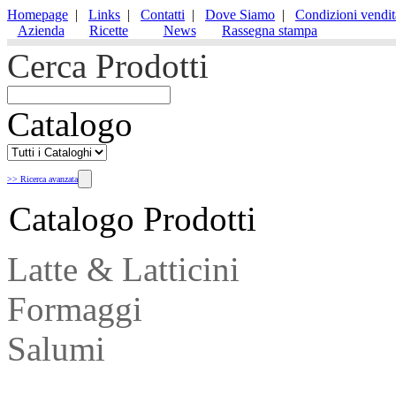
Homepage
|
Links
|
Contatti
|
Dove Siamo
|
Condizioni vendit
Azienda
Ricette
News
Rassegna stampa
Cerca Prodotti
Catalogo
>> Ricerca avanzata
Catalogo Prodotti
Latte & Latticini
Formaggi
Salumi
Gastronomia