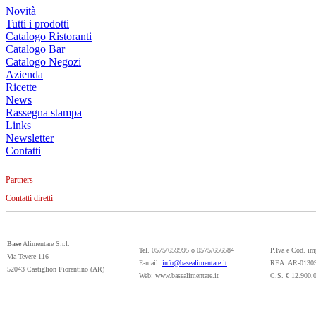
Novità
Tutti i prodotti
Catalogo Ristoranti
Catalogo Bar
Catalogo Negozi
Azienda
Ricette
News
Rassegna stampa
Links
Newsletter
Contatti
Partners
Contatti diretti
Base
Alimentare S.r.l.
Tel. 0575/659995 o 0575/656584
P.Iva e Cod. i
Via Tevere 116
E-mail:
info@basealimentare.it
REA: AR-0130
52043 Castiglion Fiorentino (AR)
Web: www.basealimentare.it
C.S. € 12.900,0