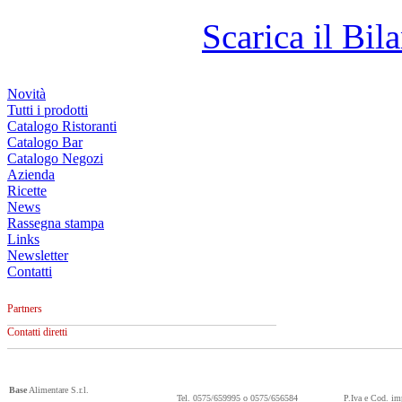
Scarica il Bila
Novità
Tutti i prodotti
Catalogo Ristoranti
Catalogo Bar
Catalogo Negozi
Azienda
Ricette
News
Rassegna stampa
Links
Newsletter
Contatti
Partners
Contatti diretti
Base
Alimentare S.r.l.
Tel. 0575/659995 o 0575/656584
P.Iva e Cod. i