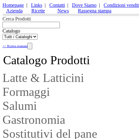
Homepage
|
Links
|
Contatti
|
Dove Siamo
|
Condizioni vendit
Azienda
Ricette
News
Rassegna stampa
Cerca Prodotti
Catalogo
>> Ricerca avanzata
Catalogo Prodotti
Latte & Latticini
Formaggi
Salumi
Gastronomia
Sostitutivi del pane