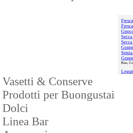
Pasta
Fresca
Fresca
Gnocc
Secca 
Secca
Gragn
Senza 
Gragn
Riso, Ce
Legum
Vasetti & Conserve
Prodotti per Buongustai
Dolci
Linea Bar