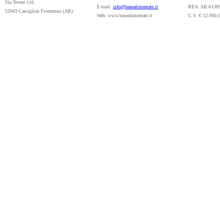
Via Tevere 116
E-mail:
info@basealimentare.it
REA: AR-0130
52043 Castiglion Fiorentino (AR)
Web: www.basealimentare.it
C.S. € 12.900,0