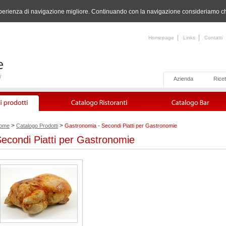
n'esperienza di navigazione migliore. Continuando con la navigazione consideriamo che
|
|
Homepage
Links
Contatti
Azienda
Ricet
>
>
ome
Catalogo Prodotti
Gastronomia - Secondi Piatti per Gastronomie
econdi Piatti per Gastronomie