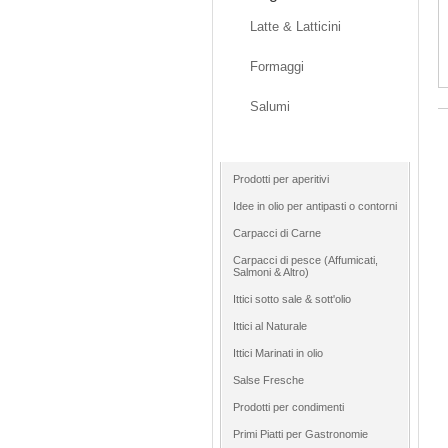
Latte & Latticini
Formaggi
Salumi
Gastronomia
Prodotti per aperitivi
Idee in olio per antipasti o contorni
Carpacci di Carne
Carpacci di pesce (Affumicati,
Salmoni & Altro)
Ittici sotto sale & sott'olio
Ittici al Naturale
Ittici Marinati in olio
Salse Fresche
Prodotti per condimenti
Primi Piatti per Gastronomie