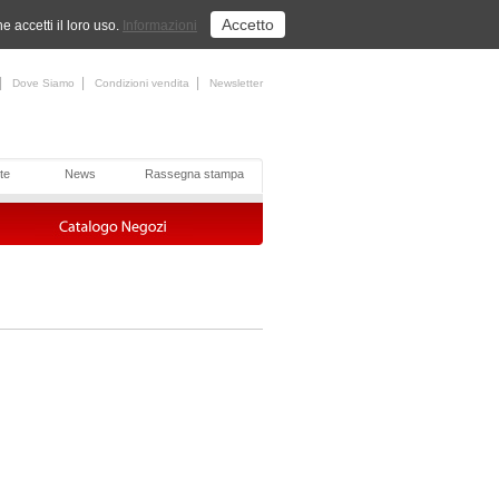
Accetto
 accetti il loro uso.
Informazioni
|
|
|
Dove Siamo
Condizioni vendita
Newsletter
te
News
Rassegna stampa