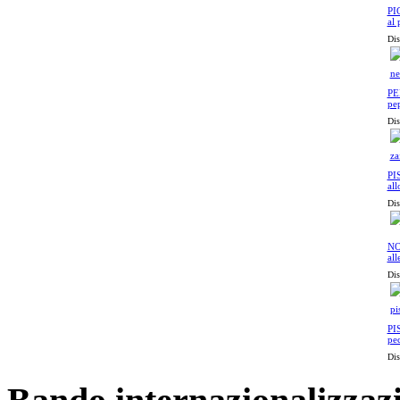
PI
al
Dis
PE
pep
Dis
PI
all
Dis
NO
all
Dis
PI
pec
Dis