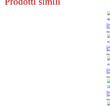
Prodotti simili
Con
Pic
Dis
Con
Ro
Dis
Con
Pe
Dis
Fic
No
Dis