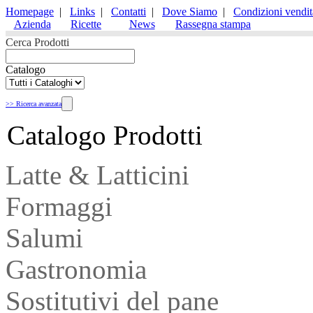
Homepage
|
Links
|
Contatti
|
Dove Siamo
|
Condizioni vendit
Azienda
Ricette
News
Rassegna stampa
Cerca Prodotti
Catalogo
>> Ricerca avanzata
Catalogo Prodotti
Latte & Latticini
Formaggi
Salumi
Gastronomia
Sostitutivi del pane