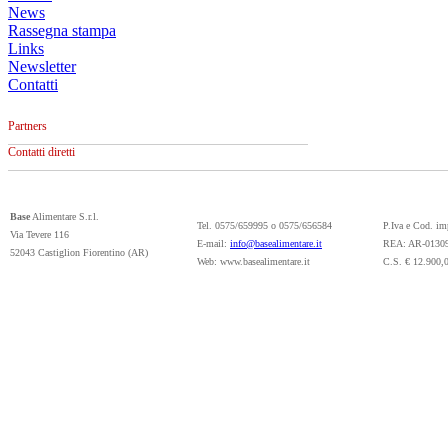
News
Rassegna stampa
Links
Newsletter
Contatti
Partners
Contatti diretti
Base
Alimentare S.r.l.
Tel. 0575/659995 o 0575/656584
P.Iva e Cod. i
Via Tevere 116
E-mail:
info@basealimentare.it
REA: AR-0130
52043 Castiglion Fiorentino (AR)
Web: www.basealimentare.it
C.S. € 12.900,0