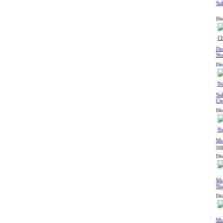
Sal
Dis
Do
No
Dis
Sal
Ci
No
Dis
Mo
ve
Dis
Mos
No
Dis
Mos