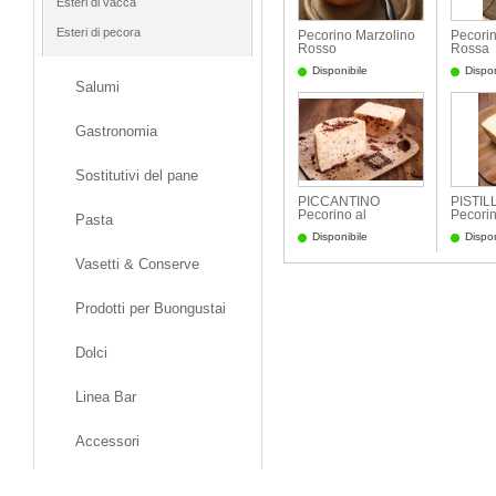
Esteri di vacca
Esteri di pecora
Pecorino Marzolino
Pecori
Rosso
Rossa
Semistagionato
Semist
Disponibile
Dispon
Salumi
Gastronomia
Sostitutivi del pane
PICCANTINO
PISTIL
Pecorino al
Pecorin
Pasta
peperoncino
zaffera
Disponibile
Dispon
Vasetti & Conserve
Prodotti per Buongustai
Dolci
Linea Bar
Accessori