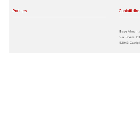
Partners
Contatti diret
Base
Alimentar
Via Tevere 11
52043 Castigli