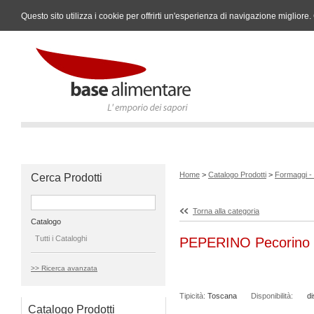
Questo sito utilizza i cookie per offrirti un'esperienza di navigazione miglio
Home
>
Catalogo Prodotti
>
Formaggi -
Cerca Prodotti
Torna alla categoria
Catalogo
Tutti i Cataloghi
PEPERINO Pecorino al
>> Ricerca avanzata
Tipicità:
Toscana
Disponibilità:
di
Catalogo Prodotti