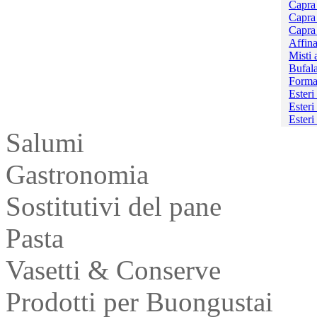
Capra
Capra
Capra 
Affina
Misti a
Bufal
Forma
Esteri
Esteri
Esteri
Salumi
Gastronomia
Sostitutivi del pane
Pasta
Vasetti & Conserve
Prodotti per Buongustai