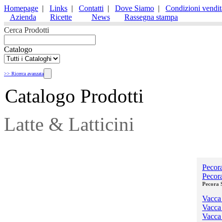
Homepage
|
Links
|
Contatti
|
Dove Siamo
|
Condizioni vendit
Azienda
Ricette
News
Rassegna stampa
Cerca Prodotti
Catalogo
>> Ricerca avanzata
Catalogo Prodotti
Latte & Latticini
Formaggi
Pecora
Pecor
Pecora S
Vacca
Vacca
Vacca 