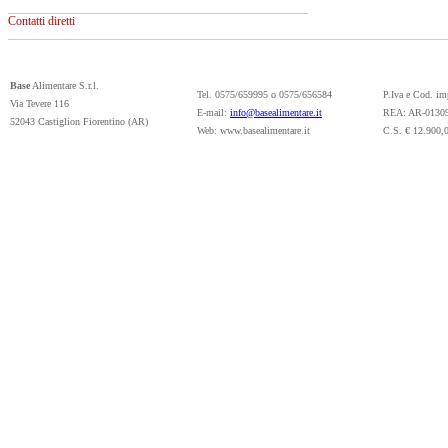
Contatti diretti
Base
Alimentare S.r.l.
Tel. 0575/659995 o 0575/656584
P.Iva e Cod. i
Via Tevere 116
E-mail:
info@basealimentare.it
REA: AR-0130
52043 Castiglion Fiorentino (AR)
Web: www.basealimentare.it
C.S. € 12.900,0