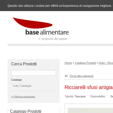
Questo sito utilizza i cookie per offrirti un'esperienza di navigazione miglio
Home
>
Catalogo Prodotti
>
Dolci - Ric
Cerca Prodotti
Torna alla categoria
Catalogo
Tutti i Cataloghi
Ricciarelli sfusi artigia
Tipicità:
Toscana
Disponibilità:
S
>> Ricerca avanzata
Catalogo Prodotti