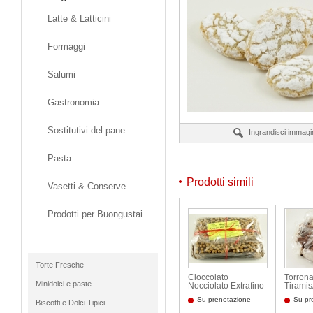
Latte & Latticini
Formaggi
Salumi
Gastronomia
Sostitutivi del pane
Ingrandisci immagi
Pasta
Prodotti simili
Vasetti & Conserve
Prodotti per Buongustai
Dolci
Torte Fresche
Cioccolato
Torrona
Minidolci e paste
Nocciolato Extrafino
Tiramis
al latte
Su prenotazione
Su pr
Biscotti e Dolci Tipici