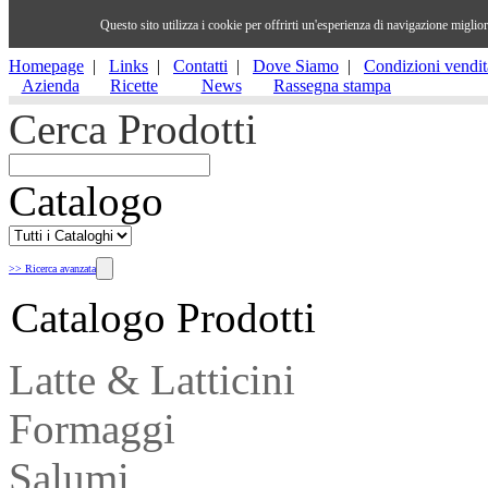
Questo sito utilizza i cookie per offrirti un'esperienza di navigazione migli
Homepage
|
Links
|
Contatti
|
Dove Siamo
|
Condizioni vendit
Azienda
Ricette
News
Rassegna stampa
Cerca Prodotti
Catalogo
>> Ricerca avanzata
Catalogo Prodotti
Latte & Latticini
Formaggi
Salumi