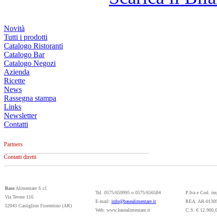
Novità
Tutti i prodotti
Catalogo Ristoranti
Catalogo Bar
Catalogo Negozi
Azienda
Ricette
News
Rassegna stampa
Links
Newsletter
Contatti
Partners
Contatti diretti
Base
Alimentare S.r.l.
Tel. 0575/659995 o 0575/656584
P.Iva e Cod. i
Via Tevere 116
E-mail:
info@basealimentare.it
REA: AR-0130
52043 Castiglion Fiorentino (AR)
Web: www.basealimentare.it
C.S. € 12.900,0