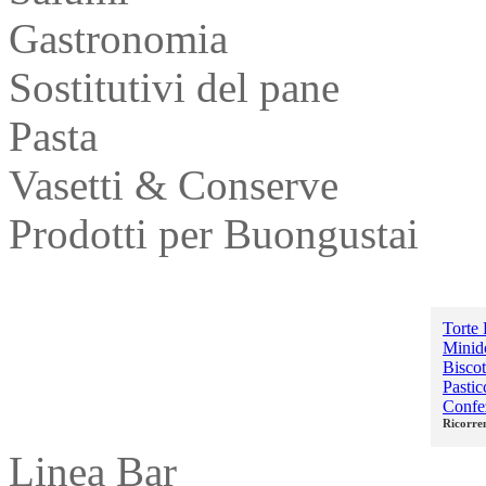
Gastronomia
Sostitutivi del pane
Pasta
Vasetti & Conserve
Prodotti per Buongustai
Dolci
Torte 
Minido
Biscot
Pasti
Confe
Ricorre
Linea Bar