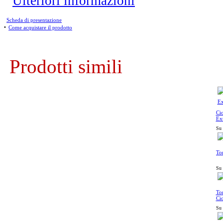
Ulteriori informazioni
Scheda di presentazione
•
Come acquistare il prodotto
Prodotti simili
Ci
Ext
Su 
Tor
Su 
Tor
Ci
Su 