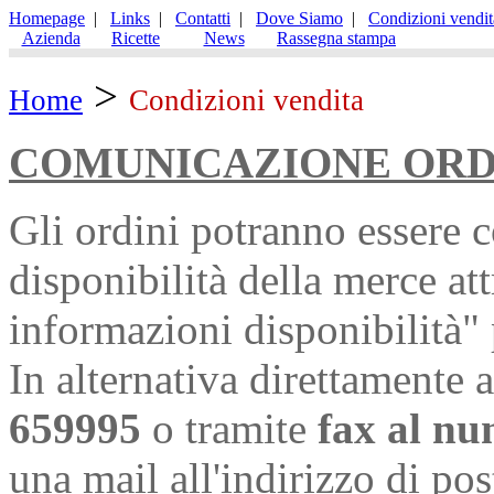
Homepage
|
Links
|
Contatti
|
Dove Siamo
|
Condizioni vendit
Azienda
Ricette
News
Rassegna stampa
>
Home
Condizioni vendita
COMUNICAZIONE ORD
Gli ordini potranno essere 
disponibilità della merce at
informazioni disponibilità" 
In alternativa direttamente
659995
o tramite
fax al n
una mail all'indirizzo di pos