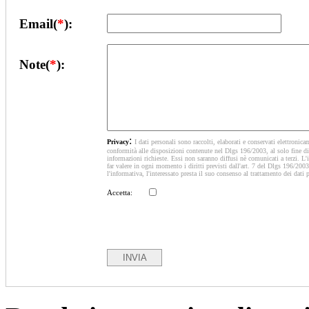
Email(
*
):
Note(
*
):
:
Privacy
I dati personali sono raccolti, elaborati e conservati elettronica
conformità alle disposizioni contenute nel Dlgs 196/2003, al solo fine di 
informazioni richieste. Essi non saranno diffusi nè comunicati a terzi. L'i
far valere in ogni momento i diritti previsti dall'art. 7 del Dlgs 196/2003
l'informativa, l'interessato presta il suo consenso al trattamento dei dati 
Accetta: