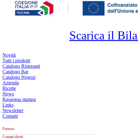
Scarica il Bila
Novità
Tutti i prodotti
Catalogo Ristoranti
Catalogo Bar
Catalogo Negozi
Azienda
Ricette
News
Rassegna stampa
Links
Newsletter
Contatti
Partners
Contatti diretti