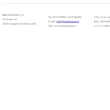
Base
Alimentare S.r.l.
Tel. 0575/659995 o 0575/656584
P.Iva e Cod. i
Via Tevere 116
E-mail:
info@basealimentare.it
REA: AR-0130
52043 Castiglion Fiorentino (AR)
Web: www.basealimentare.it
C.S. € 12.900,0