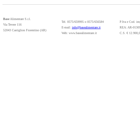
Base
Alimentare S.r.l.
Tel. 0575/659995 o 0575/656584
P.Iva e Cod. i
Via Tevere 116
E-mail:
info@basealimentare.it
REA: AR-0130
52043 Castiglion Fiorentino (AR)
Web: www.basealimentare.it
C.S. € 12.900,0