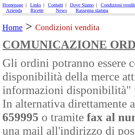
Homepage
|
Links
|
Contatti
|
Dove Siamo
|
Condizioni vendit
Azienda
Ricette
News
Rassegna stampa
>
Home
Condizioni vendita
COMUNICAZIONE ORD
Gli ordini potranno essere 
disponibilità della merce at
informazioni disponibilità" 
In alternativa direttamente
659995
o tramite
fax al n
una mail all'indirizzo di pos