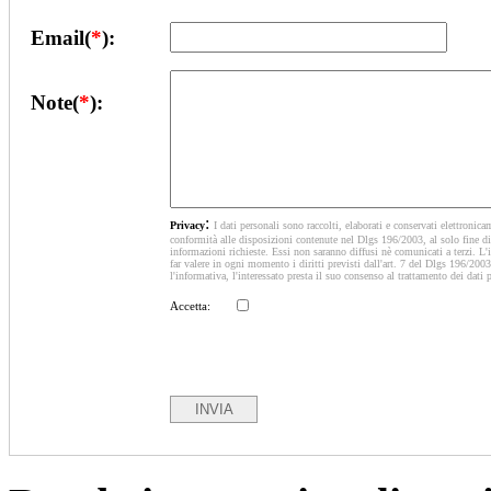
Email(
*
):
Note(
*
):
:
Privacy
I dati personali sono raccolti, elaborati e conservati elettronica
conformità alle disposizioni contenute nel Dlgs 196/2003, al solo fine di 
informazioni richieste. Essi non saranno diffusi nè comunicati a terzi. L'i
far valere in ogni momento i diritti previsti dall'art. 7 del Dlgs 196/2003
l'informativa, l'interessato presta il suo consenso al trattamento dei dati 
Accetta: