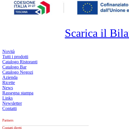
Scarica il Bila
Novità
Tutti i prodotti
Catalogo Ristoranti
Catalogo Bar
Catalogo Negozi
Azienda
Ricette
News
Rassegna stampa
Links
Newsletter
Contatti
Partners
Contatti diretti