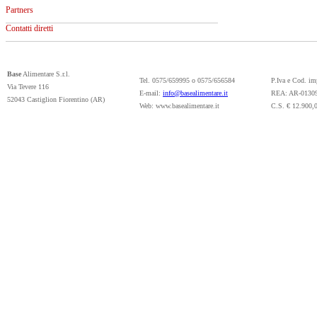
Partners
Contatti diretti
Base
Alimentare S.r.l.
Tel. 0575/659995 o 0575/656584
P.Iva e Cod. i
Via Tevere 116
E-mail:
info@basealimentare.it
REA: AR-0130
52043 Castiglion Fiorentino (AR)
Web: www.basealimentare.it
C.S. € 12.900,0