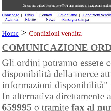
Questo sito utilizza i cookie per offrirti un'esperienza di navigazione migli
Homepage
|
Links
|
Contatti
|
Dove Siamo
|
Condizioni vendit
Azienda
Ricette
News
Rassegna stampa
>
Home
Condizioni vendita
COMUNICAZIONE ORD
Gli ordini potranno essere 
disponibilità della merce at
informazioni disponibilità" 
In alternativa direttamente
659995
o tramite
fax al n