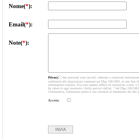
Nome(
*
):
Email(
*
):
Note(
*
):
:
Privacy
I dati personali sono raccolti, elaborati e conservati elettronica
conformità alle disposizioni contenute nel Dlgs 196/2003, al solo fine di 
informazioni richieste. Essi non saranno diffusi nè comunicati a terzi. L'i
far valere in ogni momento i diritti previsti dall'art. 7 del Dlgs 196/2003
l'informativa, l'interessato presta il suo consenso al trattamento dei dati 
Accetta: