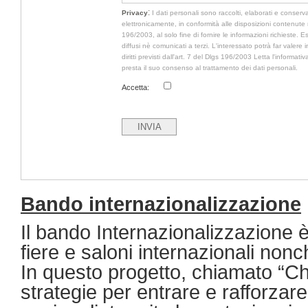
:
Privacy
I dati personali sono raccolti, elaborati e conserva
elettronicamente, in conformità alle disposizioni contenute 
196/2003, al solo fine di fornire le informazioni richieste. 
diffusi nè comunicati a terzi. L'interessato potrà far valere
diritti previsti dall'art. 7 del Dlgs 196/2003 Letta l'informativ
presta il suo consenso al trattamento dei dati personali.
Accetta:
Bando internazionalizzazione
Il bando Internazionalizzazione è
fiere e saloni internazionali nonc
In questo progetto, chiamato “Ch
strategie per entrare e rafforzare 