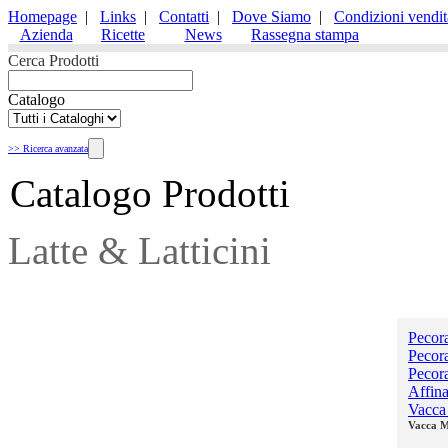
Homepage
|
Links
|
Contatti
|
Dove Siamo
|
Condizioni vendit
Azienda
Ricette
News
Rassegna stampa
Cerca Prodotti
Catalogo
>> Ricerca avanzata
Catalogo Prodotti
Latte & Latticini
Formaggi
Pecora
Pecor
Pecora
Affina
Vacca
Vacca M