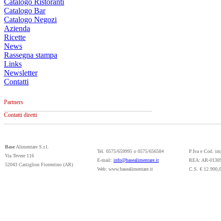
Catalogo Ristoranti
Catalogo Bar
Catalogo Negozi
Azienda
Ricette
News
Rassegna stampa
Links
Newsletter
Contatti
Partners
Contatti diretti
Base
Alimentare S.r.l.
Tel. 0575/659995 o 0575/656584
P.Iva e Cod. i
Via Tevere 116
E-mail:
info@basealimentare.it
REA: AR-0130
52043 Castiglion Fiorentino (AR)
Web: www.basealimentare.it
C.S. € 12.900,0