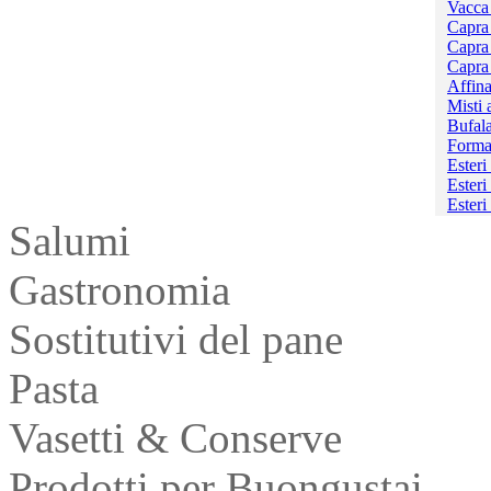
Vacca 
Capra
Capra
Capra 
Affina
Misti a
Bufal
Forma
Esteri
Esteri
Esteri
Salumi
Gastronomia
Sostitutivi del pane
Pasta
Vasetti & Conserve
Prodotti per Buongustai