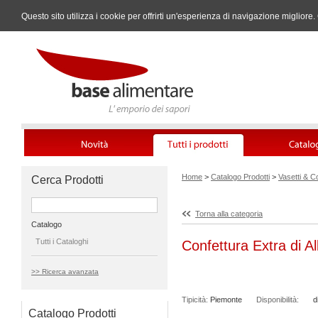
Questo sito utilizza i cookie per offrirti un'esperienza di navigazione miglio
Home
>
Catalogo Prodotti
>
Vasetti & C
Cerca Prodotti
Torna alla categoria
Catalogo
Tutti i Cataloghi
Confettura Extra di 
>> Ricerca avanzata
Tipicità:
Piemonte
Disponibilità:
d
Catalogo Prodotti