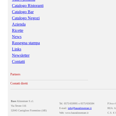
Catalogo Ristoranti
Catalogo Bar
Catalogo Negozi
Azienda
Ricette
News
Rassegna stampa
Links
Newsletter
Contatti
Partners
Contatti diretti
Base
Alimentare S.r.l.
Tel. 0575/659995 o 0575/656584
P.Iva e
Via Tevere 116
E-mail:
info@basealimentare.it
REA: A
52043 Castiglion Fiorentino (AR)
Web: www.basealimentare.it
C.S. € 1