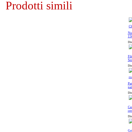
Prodotti simili
Nuv
15
Dis
Fil
Se
Dis
Pat
pat
Dis
Cer
cer
Dis
Gri