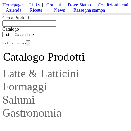
Homepage
|
Links
|
Contatti
|
Dove Siamo
|
Condizioni vendit
Azienda
Ricette
News
Rassegna stampa
Cerca Prodotti
Catalogo
>> Ricerca avanzata
Catalogo Prodotti
Latte & Latticini
Formaggi
Salumi
Gastronomia
Sostitutivi del pane