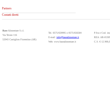
Partners
Contatti diretti
Base
Alimentare S.r.l.
Tel. 0575/659995 o 0575/656584
P.Iva e Cod. i
Via Tevere 116
E-mail:
info@basealimentare.it
REA: AR-0130
52043 Castiglion Fiorentino (AR)
Web: www.basealimentare.it
C.S. € 12.900,0