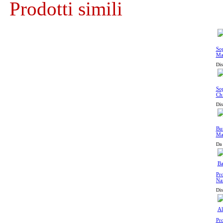
Prodotti simili
Sop
Ma
Dis
Sop
Ch
Dis
Bur
Ma
Da 
Pro
Na
Al
Dis
Pro