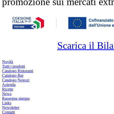
promozione sui mercati extr
Scarica il Bila
Novità
Tutti i prodotti
Catalogo Ristoranti
Catalogo Bar
Catalogo Negozi
Azienda
Ricette
News
Rassegna stampa
Links
Newsletter
Contatti