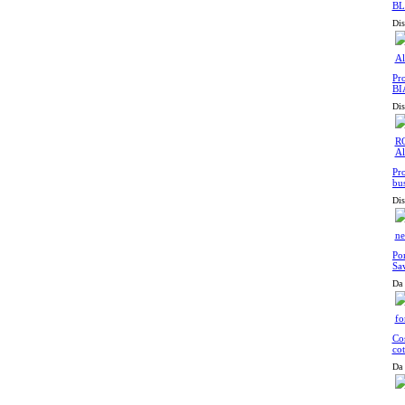
BL
Dis
Pro
BI
Al
Dis
Pr
bu
Al
Dis
Po
Sav
le
Da 
Cos
cot
Da 