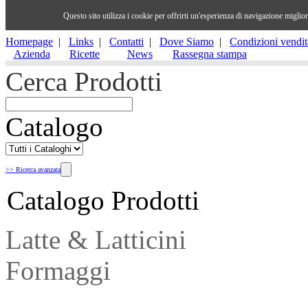
Questo sito utilizza i cookie per offrirti un'esperienza di navigazione migli
Homepage
|
Links
|
Contatti
|
Dove Siamo
|
Condizioni vendit
Azienda
Ricette
News
Rassegna stampa
Cerca Prodotti
Catalogo
>> Ricerca avanzata
Catalogo Prodotti
Latte & Latticini
Formaggi
Salumi