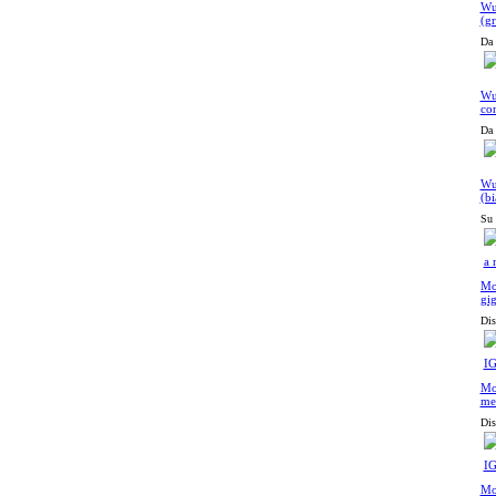
Wu
(gr
Da 
Wu
con
Da 
Wur
(bi
Su 
Mo
gi
Fel
Dis
Mo
me
Dis
Mo