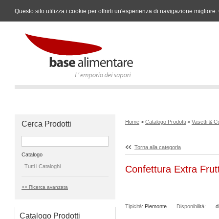
Questo sito utilizza i cookie per offrirti un'esperienza di navigazione miglio
Home
>
Catalogo Prodotti
>
Vasetti & C
Cerca Prodotti
Torna alla categoria
Catalogo
Tutti i Cataloghi
Confettura Extra Frut
>> Ricerca avanzata
Tipicità:
Piemonte
Disponibilità:
d
Catalogo Prodotti