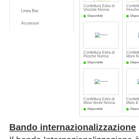
Confettura Extra di
Confett
Visciole Nonna
Pesche
Linea Bar
Chiara
Lampo
Disponibile
Dispon
Accessori
Confettura Extra di
Confett
Pesche Nonna
More N
Chiara
Disponibile
Dispon
Confettura Extra di
Confett
Mela Verde Nonna
Mele &
Chiara
Chiara
Disponibile
Dispon
Bando internazionalizzazione