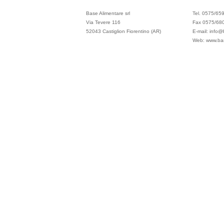
Base Alimentare srl
Tel. 0575/65
Via Tevere 116
Fax 0575/68
52043 Castiglion Fiorentino (AR)
E-mail: info@
Web: www.bas