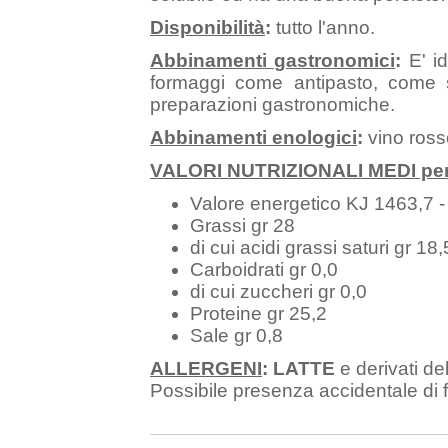
Disponibilità
:
tutto l'anno.
Abbinamenti gastronomici
:
E' id
formaggi come antipasto, come 
preparazioni gastronomiche.
Abbinamenti enologici
:
vino ross
VALORI NUTRIZIONALI MEDI per 1
Valore energetico KJ 1463,7 -
Grassi gr 28
di cui acidi grassi saturi gr 18,
Carboidrati gr 0,0
di cui zuccheri gr 0,0
Proteine gr 25,2
Sale gr 0,8
ALLERGENI
:
LATTE
e derivati de
Possibile presenza accidentale di f