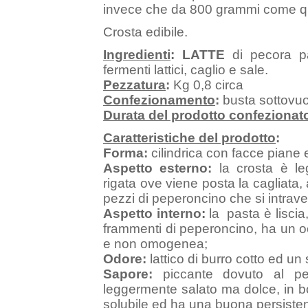
invece che da 800 grammi come q
Crosta edibile.
Ingredienti
:
LATTE
di pecora pa
fermenti lattici, caglio e sale.
Pezzatura
:
Kg 0,8 circa
Confezionamento
:
busta sottovu
Durata del prodotto confezionat
Caratteristiche del prodotto
:
Forma:
cilindrica con facce pian
Aspetto esterno:
la crosta è le
rigata ove viene posta la cagliat
pezzi di peperoncino che si intrav
Aspetto interno:
la pasta è liscia
frammenti di peperoncino, ha un o
e non omogenea;
Odore:
lattico di burro cotto ed un
Sapore:
piccante dovuto al pe
leggermente salato ma dolce, in
solubile ed ha una buona persiste