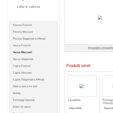
Latte & Latticini
Formaggi
Pecora Freschi
Pecora Mezzani
Pecora Stagionati e Affinati
Vacca Freschi
Ingrandisci immagin
Vacca Mezzani
Vacca Stagionati
Prodotti simili
Capra Freschi
Capra Mezzani
Capra Stagionati e Affinati
Misti a due o tre latti
Bufala
Formaggi Speciali
Lavatella
Formaj
Polent
Esteri di capra
Disponibile
Disponi