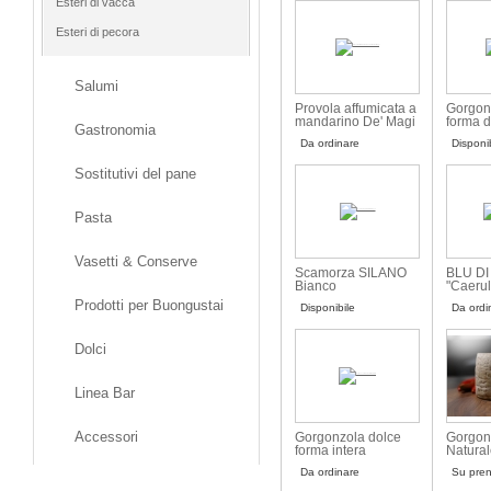
Esteri di vacca
Esteri di pecora
Salumi
Provola affumicata a
Gorgon
mandarino De' Magi
forma d
Gastronomia
morbid
Da ordinare
Disponi
Sostitutivi del pane
Pasta
Vasetti & Conserve
Scamorza SILANO
BLU D
Bianco
"Caeru
Spelun
Prodotti per Buongustai
Disponibile
Da ordi
Magi
Dolci
Linea Bar
Accessori
Gorgonzola dolce
Gorgon
forma intera
Natural
Da ordinare
Su pren