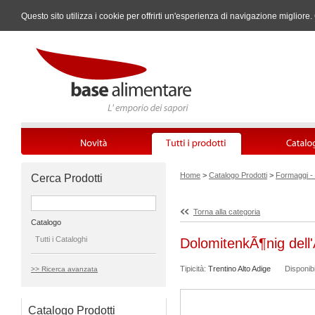
Questo sito utilizza i cookie per offrirti un'esperienza di navigazione miglio
Home
>
Catalogo Prodotti
>
Formaggi -
Cerca Prodotti
Torna alla categoria
Catalogo
Tutti i Cataloghi
DolomitenkÃ¶nig dell'
Tipicità:
Trentino Alto Adige
Disponibil
>> Ricerca avanzata
Catalogo Prodotti