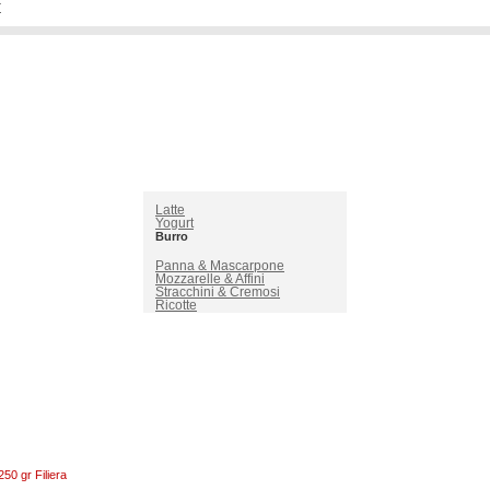
r
Latte
Yogurt
Burro
Panna & Mascarpone
Mozzarelle & Affini
Stracchini & Cremosi
Ricotte
50 gr Filiera