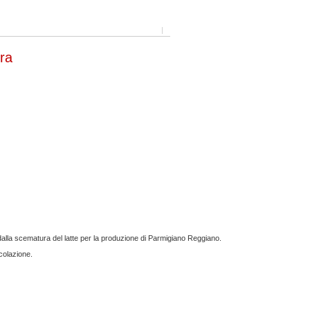
|
era
o dalla scematura del latte per la produzione di Parmigiano Reggiano.
 colazione.