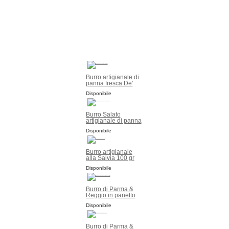
Burro artigianale di
panna fresca De'
Magi
Disponibile
Burro Salato
artigianale di panna
fresca De' Magi
Disponibile
Burro artigianale
alla Salvia 100 gr
Disponibile
Burro di Parma &
Reggio in panetto
da 125 gr Filiera
Disponibile
Burro di Parma &