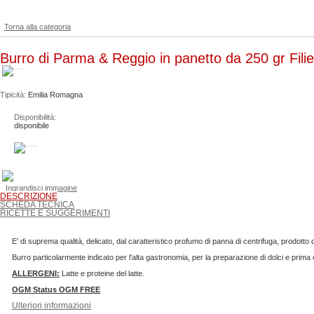
Torna alla categoria
Burro di Parma & Reggio in panetto da 250 gr Fili
Tipicità:
Emilia Romagna
Disponibilità:
disponibile
Ingrandisci immagine
DESCRIZIONE
SCHEDA TECNICA
RICETTE E SUGGERIMENTI
E' di suprema qualità, delicato, dal caratteristico profumo di panna di centrifuga, prodott
Burro particolarmente indicato per l'alta gastronomia, per la preparazione di dolci e prima
ALLERGENI:
Latte e proteine del latte.
OGM Status OGM FREE
Ulteriori informazioni