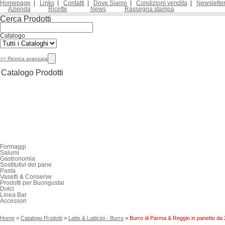
Homepage
|
Links
|
Contatti
|
Dove Siamo
|
Condizioni vendita
|
Newslette
Azienda
Ricette
News
Rassegna stampa
Cerca Prodotti
Catalogo
>> Ricerca avanzata
Catalogo Prodotti
Latte & Latticini
Formaggi
Salumi
Gastronomia
Sostitutivi del pane
Pasta
Vasetti & Conserve
Prodotti per Buongustai
Dolci
Linea Bar
Accessori
Home
>
Catalogo Prodotti
>
Latte & Latticini - Burro
>
Burro di Parma & Reggio in panetto da 2